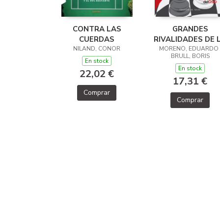
CONTRA LAS
GRANDES
CUERDAS
RIVALIDADES DE 
NILAND, CONOR
MORENO, EDUARDO 
HISTORIA DEL
BRULL, BORIS
AJEDREZ
En stock
En stock
22,02 €
17,31 €
Comprar
Comprar