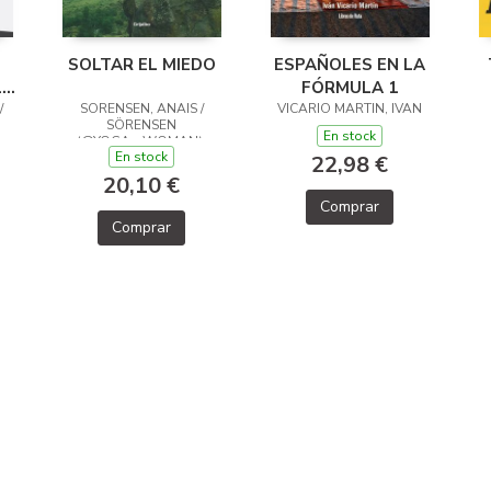
SOLTAR EL MIEDO
ESPAÑOLES EN LA
LA
FÓRMULA 1
/
SORENSEN, ANAIS /
VICARIO MARTIN, IVAN
SÖRENSEN
En stock
(@YOGA__WOMAN),
En stock
ANAÏS
22,98 €
20,10 €
Comprar
Comprar