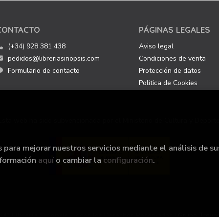
CONTACTO
PÁGINAS LEGALES
(+34) 928 381 438
Aviso legal
pedidos@libreriasinopsis.com
Condiciones de venta
Formulario de contacto
Protección de datos
Política de Cookies
Esta web ha sido subvencionada por el Ministerio de Cultura y Deporte
s para mejorar nuestros servicios mediante el análisis de su
nformación
aquí
o cambiar la
configuración
.
6 ©
Librería Sinopsis
. Todos los Derechos Reservados |
Grupo Treve