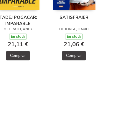
TADEJ POGACAR:
SATISFRAIER
IMPARABLE
MCGRATH, ANDY
DE JORGE, DAVID
En stock
En stock
21,11 €
21,06 €
Comprar
Comprar