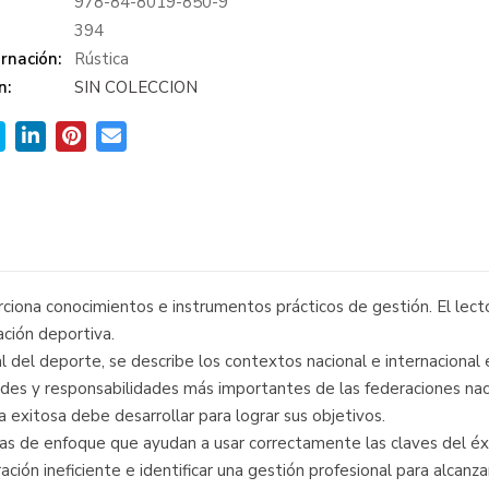
978-84-8019-850-9
:
394
rnación:
Rústica
n:
SIN COLECCION
orciona conocimientos e instrumentos prácticos de gestión. El lec
ación deportiva.
l del deporte, se describe los contextos nacional e internacional 
dades y responsabilidades más importantes de las federaciones na
 exitosa debe desarrollar para lograr sus objetivos.
as de enfoque que ayudan a usar correctamente las claves del éxi
ación ineficiente e identificar una gestión profesional para alcanza