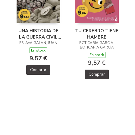
TU CEREBRO TIENE
UNA HISTORIA DE
HAMBRE
LA GUERRA CIVIL
BOTICARIA GARCÍA,
ESLAVA GALÁN, JUAN
QUE NO VA A
BOTICARIA GARCÍA
GUSTAR A NADIE
En stock
En stock
9,57 €
9,57 €
Comprar
Comprar