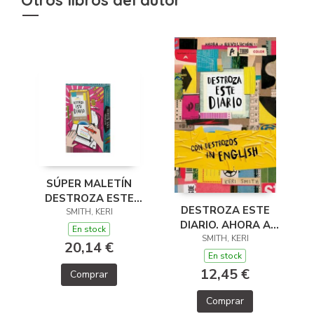
Otros libros del autor
SÚPER MALETÍN
DESTROZA ESTE
DESTROZA ESTE
DIARIO. AHORA A
SMITH, KERI
DIARIO. AHORA A
TODO COLOR
En stock
TODO COLOR Y CON
SMITH, KERI
20,14 €
DESTROZOS IN
En stock
ENGLISH
12,45 €
Comprar
Comprar