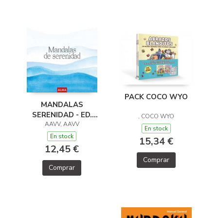
PACK COCO WYO
MANDALAS
SERENIDAD - ED.
, COCO WYO
2026 (COL. HOBBIES)
AAVV, AAVV
En stock
En stock
15,34 €
12,45 €
Comprar
Comprar