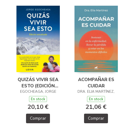
QUIZÁS VIVIR SEA
ACOMPAÑAR ES
ESTO (EDICIÓN
CUIDAR
EGOCHEAGA, JORGE
ACTUALIZADA)
DRA. ELIA MARTÍNEZ,
En stock
En stock
20,10 €
21,06 €
Comprar
Comprar