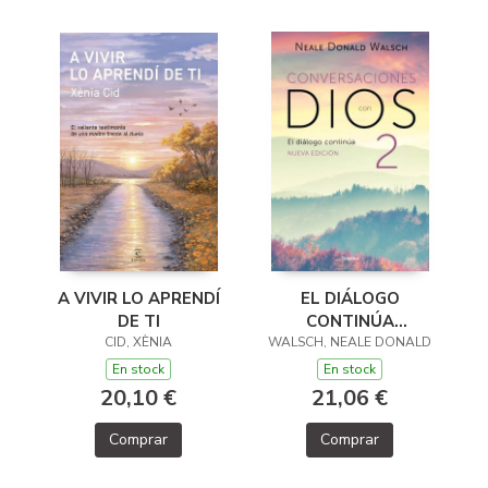
A VIVIR LO APRENDÍ
EL DIÁLOGO
DE TI
CONTINÚA
CID, XÈNIA
WALSCH, NEALE DONALD
(CONVERSACIONES
CON DIOS 2)
En stock
En stock
20,10 €
21,06 €
Comprar
Comprar