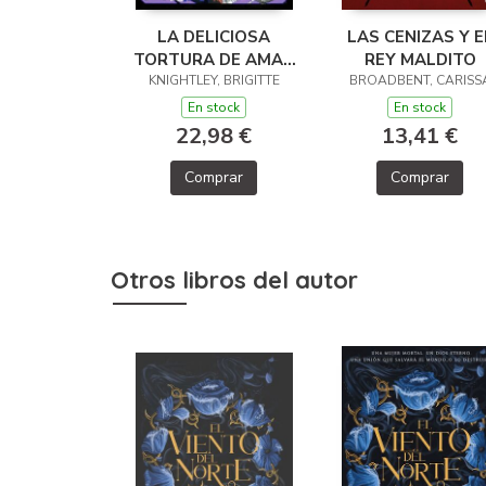
LA DELICIOSA
LAS CENIZAS Y E
TORTURA DE AMAR
REY MALDITO
KNIGHTLEY, BRIGITTE
A TU PEOR
BROADBENT, CARISS
ENEMIGO
En stock
En stock
22,98 €
13,41 €
Comprar
Comprar
Otros libros del autor