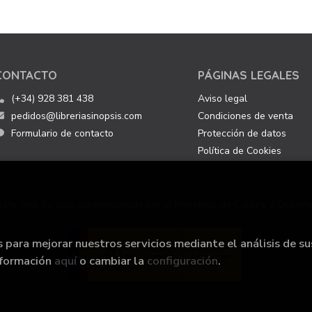
CONTACTO
PÁGINAS LEGALES
(+34) 928 381 438
Aviso legal
pedidos@libreriasinopsis.com
Condiciones de venta
Formulario de contacto
Protección de datos
Política de Cookies
Esta web ha sido subvencionada por el Ministerio de Cultura y Deporte
s para mejorar nuestros servicios mediante el análisis de su
nformación
aquí
o cambiar la
configuración
.