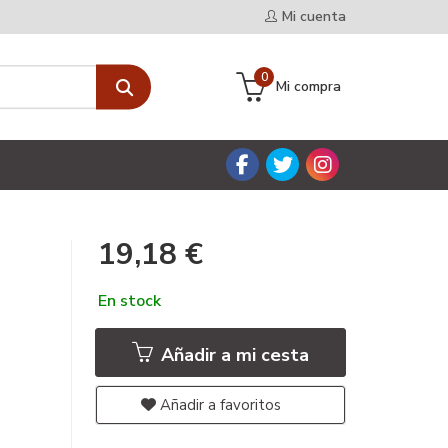
Mi cuenta
0
Mi compra
19,18 €
En stock
Añadir a mi cesta
Añadir a favoritos