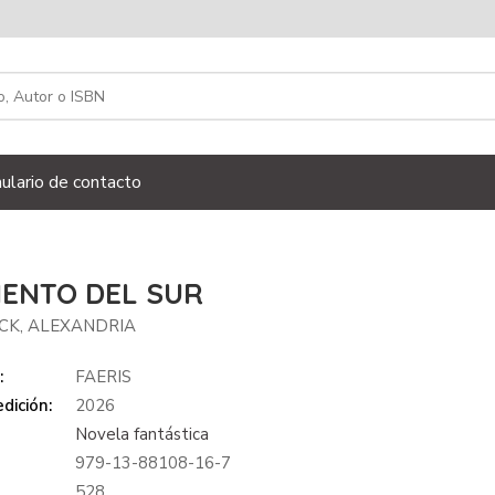
ulario de contacto
IENTO DEL SUR
K, ALEXANDRIA
:
FAERIS
dición:
2026
Novela fantástica
979-13-88108-16-7
:
528