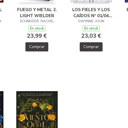
L
FUEGO Y METAL 2.
LOS FIELES Y LOS
LIGHT WIELDER
CAÍDOS Nº 01/04
A
SCHNEIDER, RACHEL
GWYNNE, JOHN
MALDAD
En stock
En stock
23,99 €
23,03 €
Comprar
Comprar