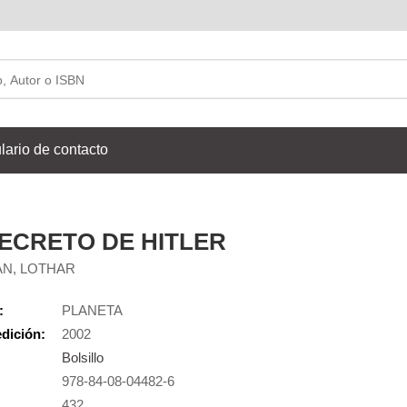
lario de contacto
SECRETO DE HITLER
N, LOTHAR
:
PLANETA
dición:
2002
Bolsillo
978-84-08-04482-6
:
432