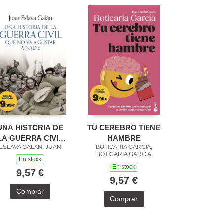
UNA HISTORIA DE
TU CEREBRO TIENE
LA GUERRA CIVIL
HAMBRE
ESLAVA GALÁN, JUAN
BOTICARIA GARCÍA,
QUE NO VA A
BOTICARIA GARCÍA
GUSTAR A NADIE
En stock
En stock
9,57 €
9,57 €
Comprar
Comprar