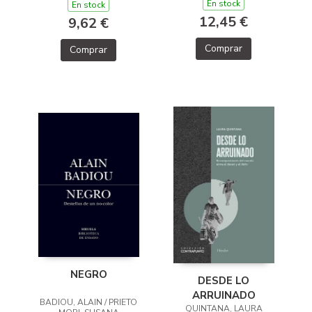
En stock
En stock
12,45 €
9,62 €
Comprar
Comprar
NEGRO
DESDE LO
ARRUINADO
BADIOU, ALAIN / PRIETO
QUINTANA, LAURA