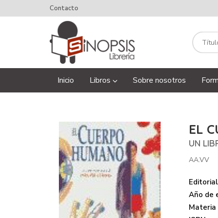
Contacto
Inicio
Libros
Sobre nosotros
Form
EL 
UN LIB
AA.VV
Editorial
Año de e
Materia