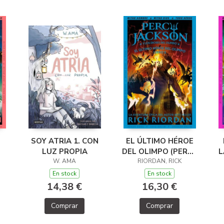
SOY ATRIA 1. CON
EL ÚLTIMO HÉROE
LUZ PROPIA
DEL OLIMPO (PERCY
L
 Y
W. AMA
JACKSON Y LOS
RIORDAN, RICK
L
DIOSES DEL
En stock
En stock
OLIMPO 5)
14,38 €
16,30 €
Comprar
Comprar