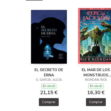
EL SECRETO DE
EL MAR DE LOS
ERNA
MONSTRUOS
G. GARCÍA, ALICIA
(PERCY JACKSON
RIORDAN, RICK
LOS DIOSES DE
En stock
En stock
OLIMPO 2)
21,15 €
16,30 €
Comprar
Comprar