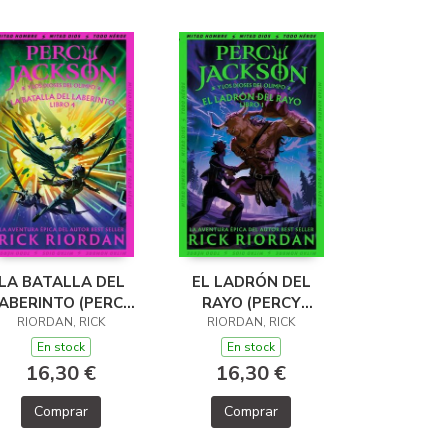
LA BATALLA DEL
EL LADRÓN DEL
ABERINTO (PERCY
RAYO (PERCY
JACKSON Y LOS
RIORDAN, RICK
JACKSON Y LOS
RIORDAN, RICK
DIOSES DEL
DIOSES DEL
En stock
En stock
OLIMPO 4)
OLIMPO 1)
16,30 €
16,30 €
Comprar
Comprar