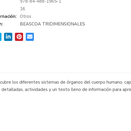
978-84-488-1965-1
:
16
rnación:
Otros
n:
BEASCOA TRIDIMENSIONALES
escubre los diferentes sistemas de órganos del cuerpo humano, cap
s detalladas, actividades y un texto lleno de información para a