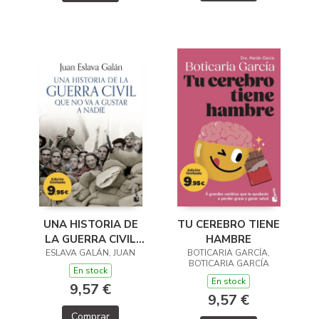
TU CEREBRO TIENE
UNA HISTORIA DE
HAMBRE
LA GUERRA CIVIL
BOTICARIA GARCÍA,
ESLAVA GALÁN, JUAN
QUE NO VA A
BOTICARIA GARCÍA
GUSTAR A NADIE
En stock
En stock
9,57 €
9,57 €
Comprar