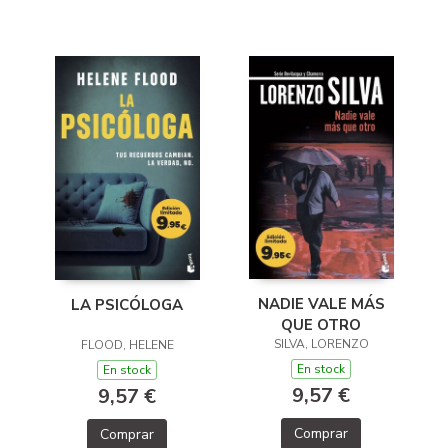
NADIE VALE MÁS
LA PSICÓLOGA
QUE OTRO
SILVA, LORENZO
FLOOD, HELENE
En stock
En stock
9,57 €
9,57 €
Comprar
Comprar