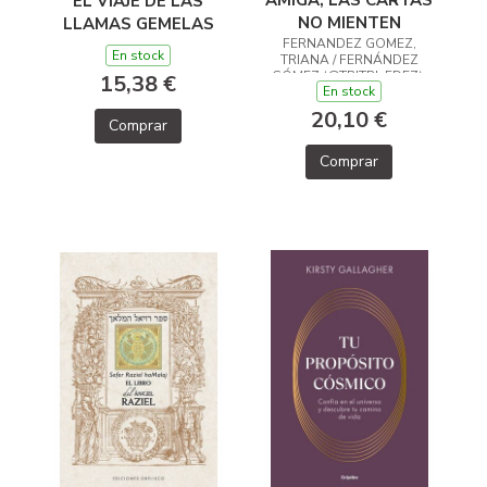
AMIGA, LAS CARTAS
EL VIAJE DE LAS
NO MIENTEN
LLAMAS GEMELAS
FERNANDEZ GOMEZ,
En stock
TRIANA / FERNÁNDEZ
GÓMEZ (@TRITRI_FDEZ),
15,38 €
En stock
TRIANA
20,10 €
Comprar
Comprar