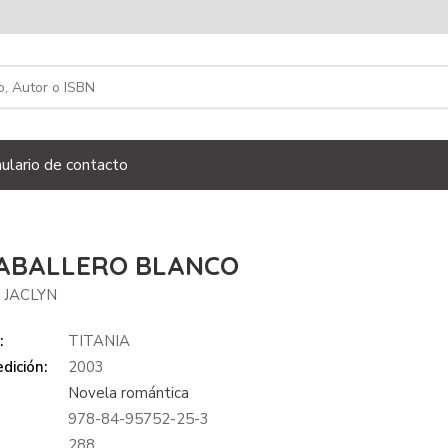
ulario de contacto
CABALLERO BLANCO
 JACLYN
:
TITANIA
dición:
2003
Novela romántica
978-84-95752-25-3
:
288