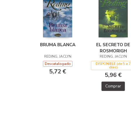
BRUMA BLANCA
EL SECRETO DE
ROSMORIGH
REDING, JACLYN
REDING, JACLYN
Descatalogado
DISPONIBLE (de 5 a 7
días)
5,72 €
5,96 €
Comprar