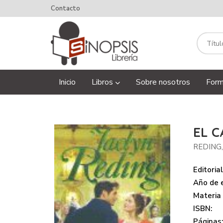
Contacto
Inicio
Libros
Sobre nosotros
Form
EL 
REDING,
Editorial
Año de e
Materia
ISBN:
Páginas