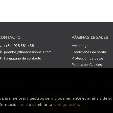
CONTACTO
PÁGINAS LEGALES
(+34) 928 381 438
Aviso legal
pedidos@libreriasinopsis.com
Condiciones de venta
Formulario de contacto
Protección de datos
Política de Cookies
Esta web ha sido subvencionada por el Ministerio de Cultura y Deporte
s para mejorar nuestros servicios mediante el análisis de su
nformación
aquí
o cambiar la
configuración
.