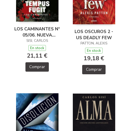
LOS CAMINANTES Nº
LOS OSCUROS 2 -
05/06. NUEVA
US DEADLY FEW
SISI, CARLOS
EDICIÓN
PATTON, ALEXIS
En stock
En stock
21,11 €
19,18 €
Comprar
Comprar