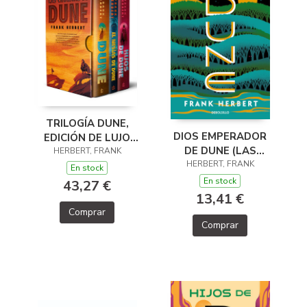
TRILOGÍA DUNE,
DIOS EMPERADOR
EDICIÓN DE LUJO
DE DUNE (LAS
(ESTUCHE CON:
HERBERT, FRANK
CRÓNICAS DE DUNE
HERBERT, FRANK
DUNE EL MESÍAS DE
En stock
4)
DUNE HIJOS DE
En stock
43,27 €
13,41 €
Comprar
Comprar