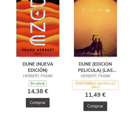
DUNE (EDICION
DUNE (NUEVA
PELICULA) (LAS
EDICIÓN)
CRONICAS DE DUNE
HERBERT, FRANK
HERBERT, FRANK
1)
DISPONIBLE (de 10 a 12
En stock
días)
14,38 €
11,49 €
Comprar
Comprar