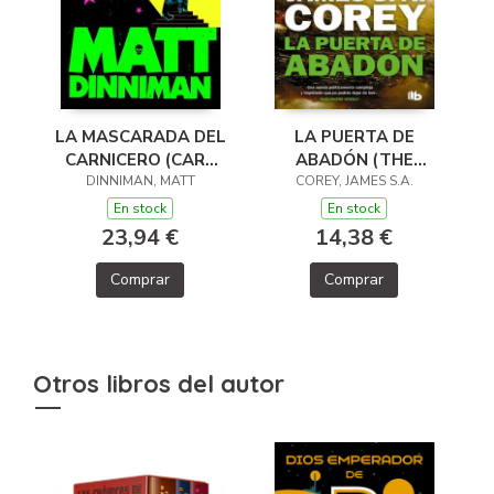
LA MASCARADA DEL
LA PUERTA DE
CARNICERO (CARL
ABADÓN (THE
EL MAZMORRERO 5)
DINNIMAN, MATT
COREY, JAMES S.A.
EXPANSE 3)
En stock
En stock
23,94 €
14,38 €
Comprar
Comprar
Otros libros del autor