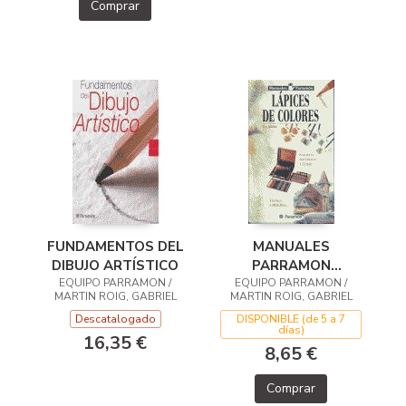
Comprar
FUNDAMENTOS DEL
MANUALES
DIBUJO ARTÍSTICO
PARRAMON
EQUIPO PARRAMON /
TECNICAS LAPICES
EQUIPO PARRAMON /
MARTIN ROIG, GABRIEL
MARTIN ROIG, GABRIEL
DE COLORES
Descatalogado
DISPONIBLE (de 5 a 7
días)
16,35 €
8,65 €
Comprar