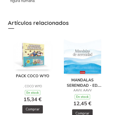
figura humana.
Artículos relacionados
PACK COCO WYO
MANDALAS
SERENIDAD - ED.
, COCO WYO
2026 (COL. HOBBIES)
AAVV, AAVV
En stock
En stock
15,34 €
12,45 €
Comprar
Comprar