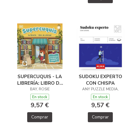
SUPERCUQUIS - LA
SUDOKU EXPERTO
LIBRERÍA: LIBRO DE
CON CHISPA
COLOREAR
BAY, ROSIE
ANY PUZZLE MEDIA,
En stock
En stock
9,57 €
9,57 €
Comprar
Comprar