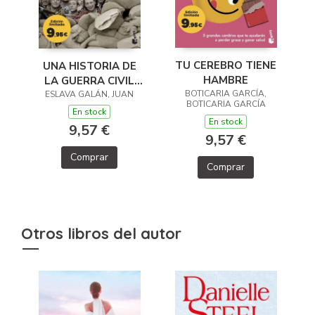
TU CEREBRO TIENE
UNA HISTORIA DE
HAMBRE
LA GUERRA CIVIL
BOTICARIA GARCÍA,
ESLAVA GALÁN, JUAN
QUE NO VA A
BOTICARIA GARCÍA
GUSTAR A NADIE
En stock
En stock
9,57 €
9,57 €
Comprar
Comprar
Otros libros del autor