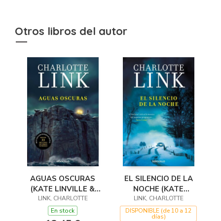
Otros libros del autor
AGUAS OSCURAS
EL SILENCIO DE LA
(KATE LINVILLE &
NOCHE (KATE
CALEB HALE 5)
LINK, CHARLOTTE
LINVILLE & CALEB
LINK, CHARLOTTE
HALE 4)
En stock
DISPONIBLE (de 10 a 12
días)