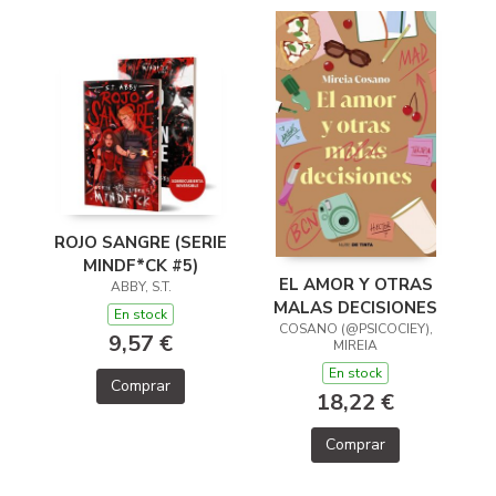
ROJO SANGRE (SERIE
MINDF*CK #5)
EL AMOR Y OTRAS
ABBY, S.T.
MALAS DECISIONES
En stock
COSANO (@PSICOCIEY),
9,57 €
MIREIA
En stock
Comprar
18,22 €
Comprar