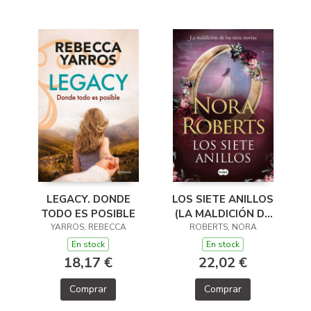
LEGACY. DONDE
LOS SIETE ANILLOS
TODO ES POSIBLE
(LA MALDICIÓN DE
YARROS, REBECCA
LAS SIETE NOVIAS
ROBERTS, NORA
3)
En stock
En stock
18,17 €
22,02 €
Comprar
Comprar