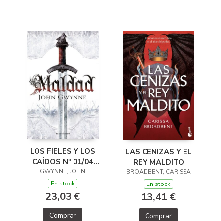
LOS FIELES Y LOS
LAS CENIZAS Y EL
CAÍDOS Nº 01/04
REY MALDITO
GWYNNE, JOHN
MALDAD
BROADBENT, CARISSA
En stock
En stock
23,03 €
13,41 €
Comprar
Comprar