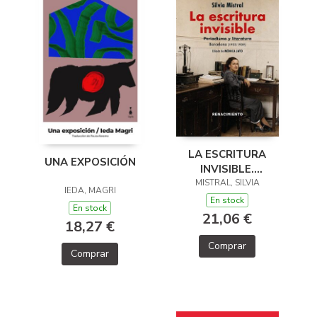
LA ESCRITURA
UNA EXPOSICIÓN
INVISIBLE.
PERIODISMO Y
MISTRAL, SILVIA
IEDA, MAGRI
LITERATURA.
En stock
En stock
BARCELONA (1933-
21,06 €
18,27 €
1939)
Comprar
Comprar