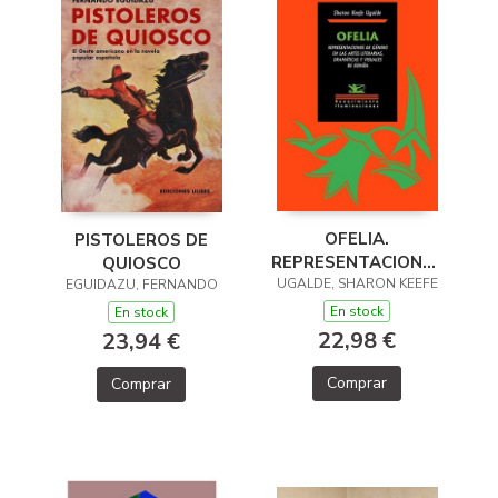
OFELIA.
PISTOLEROS DE
REPRESENTACIONES
QUIOSCO
UGALDE, SHARON KEEFE
DE GÉNERO EN LAS
EGUIDAZU, FERNANDO
ARTES LITERARIAS,
En stock
En stock
DRAMÁTICAS Y
22,98 €
23,94 €
VISUALE
Comprar
Comprar