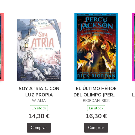
SOY ATRIA 1. CON
EL ÚLTIMO HÉROE
LUZ PROPIA
DEL OLIMPO (PERCY
L
 Y
W. AMA
JACKSON Y LOS
RIORDAN, RICK
L
DIOSES DEL
En stock
En stock
OLIMPO 5)
14,38 €
16,30 €
Comprar
Comprar