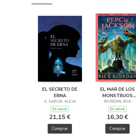
EL SECRETO DE
EL MAR DE LOS
ERNA
MONSTRUOS
G. GARCÍA, ALICIA
(PERCY JACKSON
RIORDAN, RICK
LOS DIOSES DE
En stock
En stock
OLIMPO 2)
21,15 €
16,30 €
Comprar
Comprar