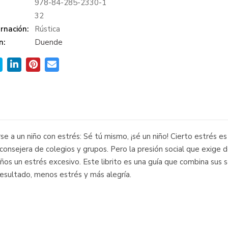
978-84-285-2330-1
:
32
rnación:
Rústica
n:
Duende
e a un niño con estrés: Sé tú mismo, ¡sé un niño! Cierto estrés e
, consejera de colegios y grupos. Pero la presión social que exige d
niños un estrés excesivo. Este librito es una guía que combina sus
resultado, menos estrés y más alegría.