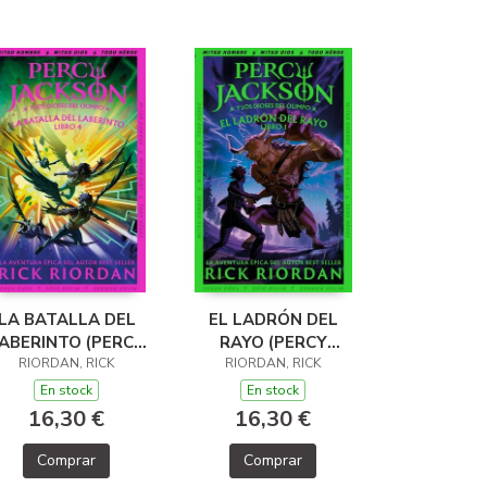
LA BATALLA DEL
EL LADRÓN DEL
ABERINTO (PERCY
RAYO (PERCY
JACKSON Y LOS
RIORDAN, RICK
JACKSON Y LOS
RIORDAN, RICK
DIOSES DEL
DIOSES DEL
En stock
En stock
OLIMPO 4)
OLIMPO 1)
16,30 €
16,30 €
Comprar
Comprar