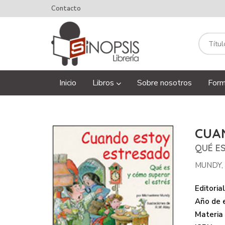
Contacto
Inicio
Libros
Sobre nosotros
Form
CUA
QUÉ E
MUNDY,
Editorial
Año de e
Materia