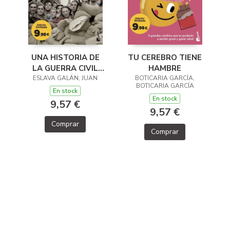
TU CEREBRO TIENE
UNA HISTORIA DE
HAMBRE
LA GUERRA CIVIL
BOTICARIA GARCÍA,
ESLAVA GALÁN, JUAN
QUE NO VA A
BOTICARIA GARCÍA
GUSTAR A NADIE
En stock
En stock
9,57 €
9,57 €
Comprar
Comprar