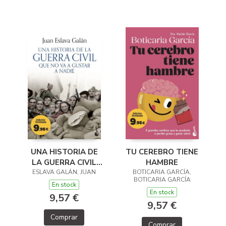
TU CEREBRO TIENE
UNA HISTORIA DE
HAMBRE
LA GUERRA CIVIL
BOTICARIA GARCÍA,
ESLAVA GALÁN, JUAN
QUE NO VA A
BOTICARIA GARCÍA
GUSTAR A NADIE
En stock
En stock
9,57 €
9,57 €
Comprar
Comprar