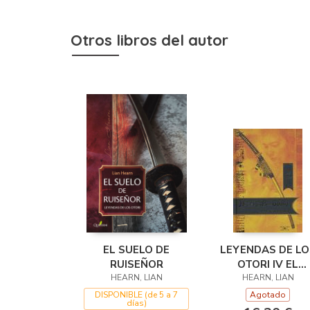
Otros libros del autor
EL SUELO DE
LEYENDAS DE LO
RUISEÑOR
OTORI IV EL
HEARN, LIAN
LAMENTO DE L
HEARN, LIAN
GARZA
DISPONIBLE (de 5 a 7
Agotado
días)