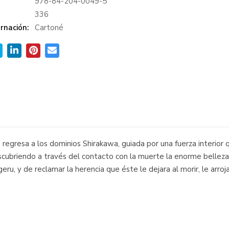
978-84-204-0049-5
:
336
rnación:
Cartoné
egresa a los dominios Shirakawa, guiada por una fuerza interior q
escubriendo a través del contacto con la muerte la enorme belleza
ru, y de reclamar la herencia que éste le dejara al morir, le arro