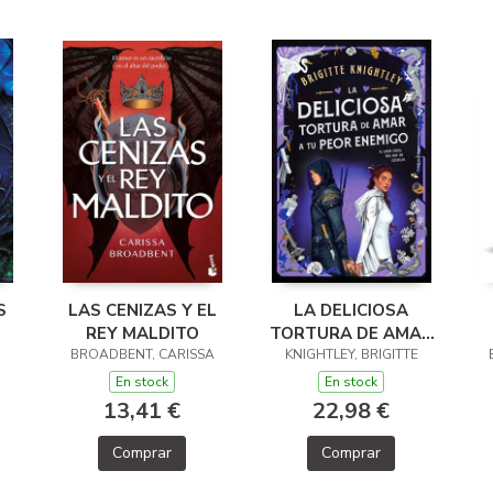
S
LAS CENIZAS Y EL
LA DELICIOSA
REY MALDITO
TORTURA DE AMAR
BROADBENT, CARISSA
KNIGHTLEY, BRIGITTE
A TU PEOR
ENEMIGO
En stock
En stock
13,41 €
22,98 €
Comprar
Comprar