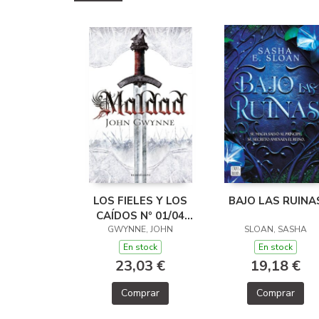
LOS FIELES Y LOS
BAJO LAS RUINA
CAÍDOS Nº 01/04
GWYNNE, JOHN
MALDAD
SLOAN, SASHA
En stock
En stock
23,03 €
19,18 €
Comprar
Comprar