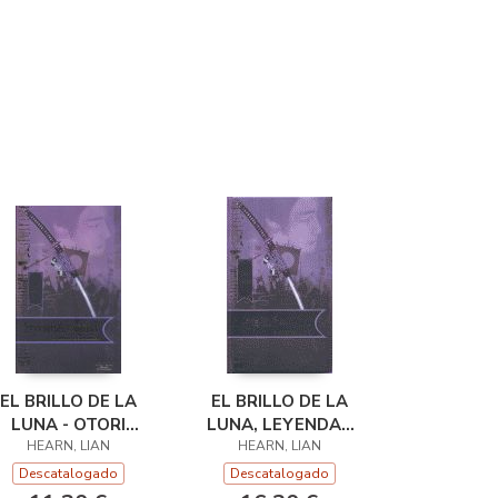
EL BRILLO DE LA
EL BRILLO DE LA
LUNA - OTORI
LUNA, LEYENDAS
HEARN, LIAN
RUSTICA
HEARN, LIAN
OTORI 3
Descatalogado
Descatalogado