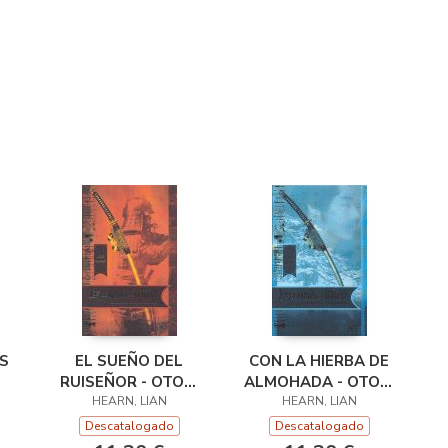
S
EL SUEÑO DEL
CON LA HIERBA DE
RUISEÑOR - OTORI
ALMOHADA - OTORI
A
RUSTICA NR+2
HEARN, LIAN
HEARN, LIAN
RUSTICA
Descatalogado
Descatalogado