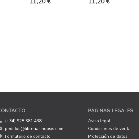
11,20 €
11,20 €
CONTACTO
PÁGINAS LEGALES
(+34) 928 381 438
Aviso legal
pedidos@libreriasinopsis.com
Condiciones de venta
Formulario de contacto
Protección de datos