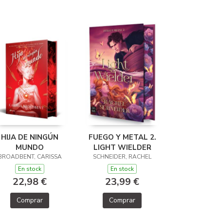
HIJA DE NINGÚN
FUEGO Y METAL 2.
MUNDO
LIGHT WIELDER
BROADBENT, CARISSA
SCHNEIDER, RACHEL
En stock
En stock
22,98 €
23,99 €
Comprar
Comprar