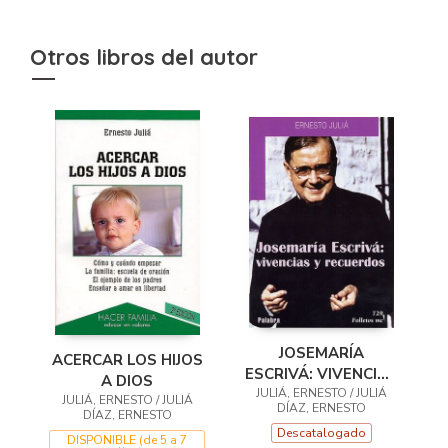
Otros libros del autor
JOSEMARÍA
ACERCAR LOS HIJOS
ESCRIVÁ: VIVENCIAS
A DIOS
JULIÁ, ERNESTO / JULIÁ
Y RECUERDOS
JULIÁ, ERNESTO / JULIÁ
DÍAZ, ERNESTO
DÍAZ, ERNESTO
Descatalogado
DISPONIBLE (de 5 a 7