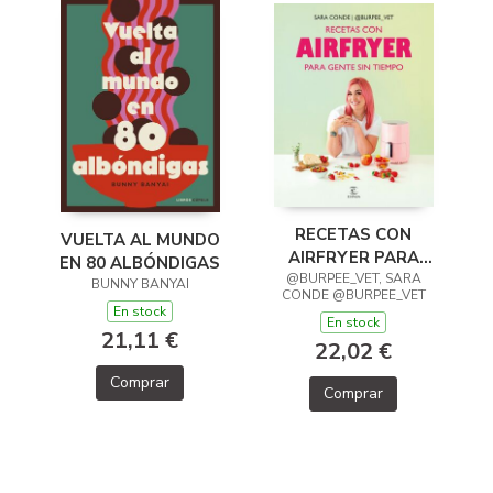
RECETAS CON
VUELTA AL MUNDO
AIRFRYER PARA
EN 80 ALBÓNDIGAS
GENTE SIN TIEMPO
@BURPEE_VET, SARA
BUNNY BANYAI
CONDE @BURPEE_VET
En stock
En stock
21,11 €
22,02 €
Comprar
Comprar