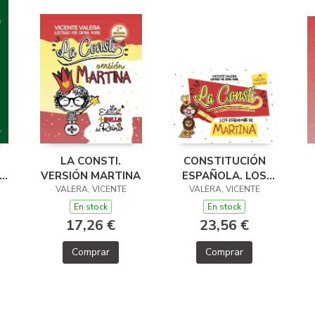
LA CONSTI.
CONSTITUCIÓN
E
VERSIÓN MARTINA
ESPAÑOLA. LOS
VALERA, VICENTE
ESQUEMAS DE
VALERA, VICENTE
MARTINA
En stock
En stock
17,26 €
23,56 €
Comprar
Comprar