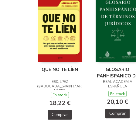
QUE NO TE LÍEN
GLOSARIO
PANHISPANICO D
ES0, LPEZ
REAL ACADEMIA
TERMINOS
@ABOGADA_SPAIN I / ARI
ESPAÑOLA
JURIDICOS
LÓPEZ
En stock
En stock
@ABOGADA_SPAIN,
20,10 €
18,22 €
Comprar
Comprar