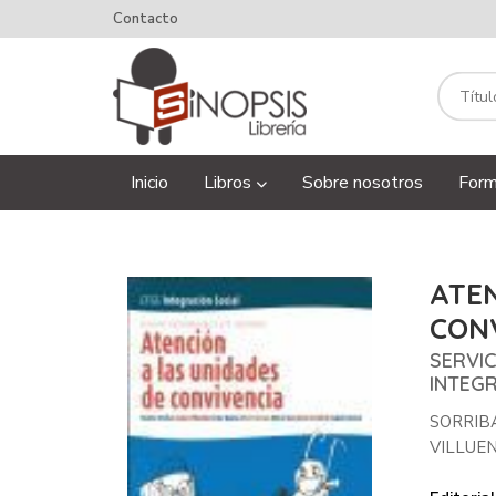
Contacto
Inicio
Libros
Sobre nosotros
Form
ATEN
CON
SERVI
INTEG
SORRIB
VILLUE