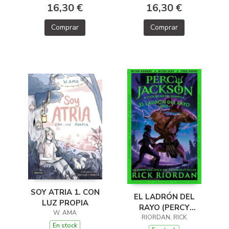
OLIMPO 2)
5)
16,30 €
16,30 €
Comprar
Comprar
SOY ATRIA 1. CON
EL LADRÓN DEL
LUZ PROPIA
RAYO (PERCY
W. AMA
JACKSON Y LOS
RIORDAN, RICK
En stock