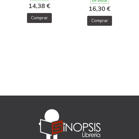
DIOSES DEL OLIMPO
En stock
14,38 €
1)
16,30 €
Comprar
Comprar