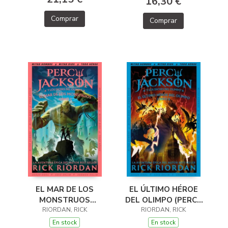
16,30 €
Comprar
Comprar
EL MAR DE LOS
EL ÚLTIMO HÉROE
MONSTRUOS
DEL OLIMPO (PERCY
(PERCY JACKSON Y
RIORDAN, RICK
JACKSON Y LOS
RIORDAN, RICK
LOS DIOSES DEL
DIOSES DEL OLIMPO
En stock
En stock