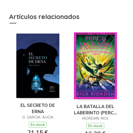
Artículos relacionados
EL SECRETO DE
LA BATALLA DEL
ERNA
LABERINTO (PERCY
G. GARCÍA, ALICIA
JACKSON Y LOS
RIORDAN, RICK
En stock
DIOSES DEL OLIMPO
En stock
21,15 €
4)