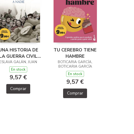
UNA HISTORIA DE
TU CEREBRO TIENE
LA GUERRA CIVIL
HAMBRE
ESLAVA GALÁN, JUAN
QUE NO VA A
BOTICARIA GARCÍA,
BOTICARIA GARCÍA
GUSTAR A NADIE
En stock
En stock
9,57 €
9,57 €
Comprar
Comprar