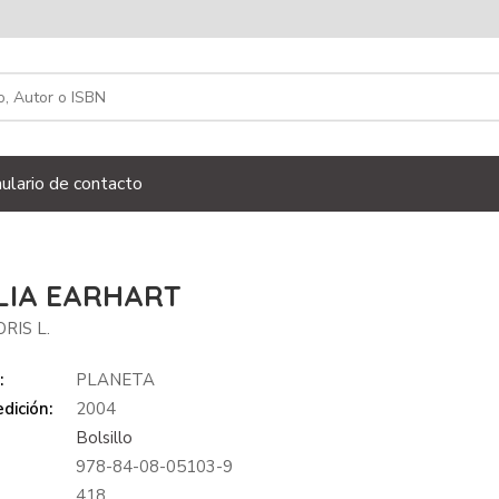
ulario de contacto
LIA EARHART
ORIS L.
:
PLANETA
dición:
2004
Bolsillo
978-84-08-05103-9
:
418