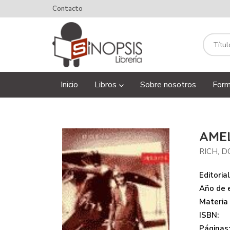
Contacto
Inicio
Libros
Sobre nosotros
Form
AME
RICH, D
Editorial
Año de e
Materia
ISBN:
Páginas