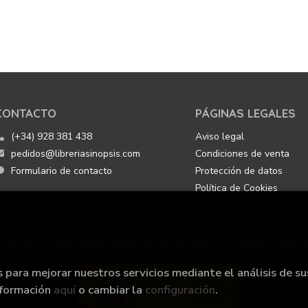
CONTACTO
PÁGINAS LEGALES
(+34) 928 381 438
Aviso legal
pedidos@libreriasinopsis.com
Condiciones de venta
Formulario de contacto
Protección de datos
Política de Cookies
Esta web ha sido subvencionada por el Ministerio de Cultura y Deporte
s para mejorar nuestros servicios mediante el análisis de su
nformación
aquí
o cambiar la
configuración
.