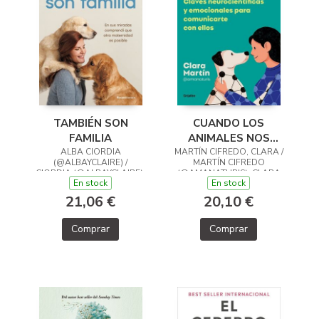
TAMBIÉN SON
CUANDO LOS
FAMILIA
ANIMALES NOS
ALBA CIORDIA
MARTÍN CIFREDO, CLARA /
HABLAN
(@ALBAYCLAIRE) /
MARTÍN CIFREDO
CIORDIA (@ALBAYCLAIRE),
(@AMANATURIS), CLARA
En stock
En stock
ALBA
21,06 €
20,10 €
Comprar
Comprar