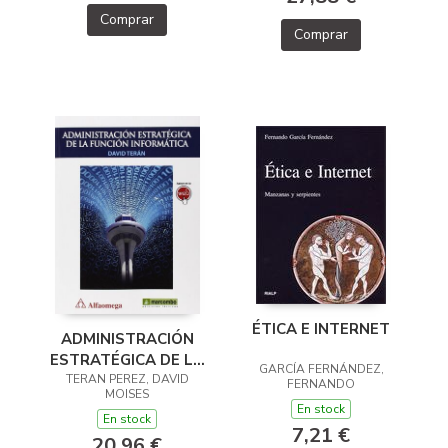
Comprar
Comprar
ÉTICA E INTERNET
ADMINISTRACIÓN
ESTRATÉGICA DE LA
GARCÍA FERNÁNDEZ,
TERAN PEREZ, DAVID
FUNCIÓN
FERNANDO
MOISES
INFORMÁTICA
En stock
En stock
7,21 €
20,96 €