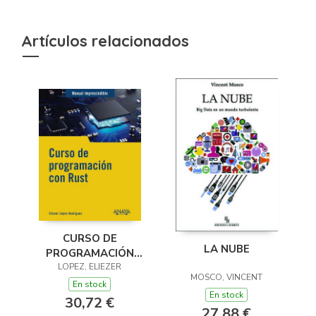
Artículos relacionados
CURSO DE
LA NUBE
PROGRAMACIÓN
LOPEZ, ELIEZER
CON RUST
MOSCO, VINCENT
En stock
En stock
30,72 €
27,88 €