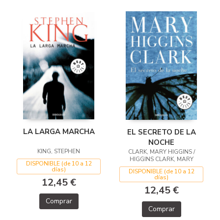
LA LARGA MARCHA
EL SECRETO DE LA
NOCHE
KING, STEPHEN
CLARK, MARY HIGGINS /
HIGGINS CLARK, MARY
DISPONIBLE (de 10 a 12
días)
DISPONIBLE (de 10 a 12
días)
12,45 €
12,45 €
Comprar
Comprar