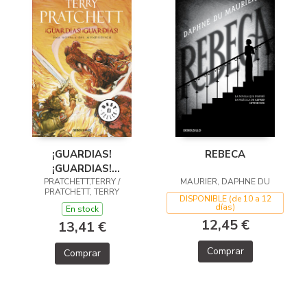
¡GUARDIAS!
REBECA
¡GUARDIAS!
(MUNDODISCO 8)
PRATCHETT,TERRY /
MAURIER, DAPHNE DU
PRATCHETT, TERRY
DISPONIBLE (de 10 a 12
días)
En stock
12,45 €
13,41 €
Comprar
Comprar