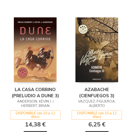
AZABACHE
LA CASA CORRINO
(CIENFUEGOS 3)
(PRELUDIO A DUNE 3)
VAZQUEZ-FIGUEROA,
ANDERSON, KEVIN J. /
ALBERTO
HERBERT, BRIAN
DISPONIBLE (de 10 a 12
DISPONIBLE (de 10 a 12
días)
días)
6,25 €
14,38 €