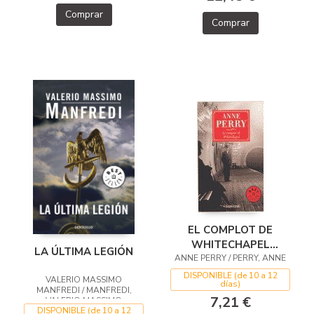
Comprar
Comprar
EL COMPLOT DE
WHITECHAPEL
LA ÚLTIMA LEGIÓN
(INSPECTOR THOMAS
ANNE PERRY / PERRY, ANNE
PITT 21)
DISPONIBLE (de 10 a 12
VALERIO MASSIMO
días)
MANFREDI / MANFREDI,
7,21 €
VALERIO MASSIMO
DISPONIBLE (de 10 a 12