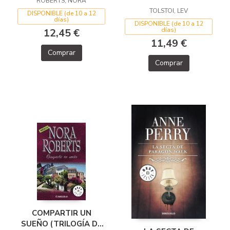
ROBERTS, NORA
TOLSTOI, LEV
DISPONIBLE (de 10 a 12
días)
DISPONIBLE (de 10 a 12
días)
12,45 €
11,49 €
Comprar
Comprar
COMPARTIR UN
SUEÑO (TRILOGÍA DE