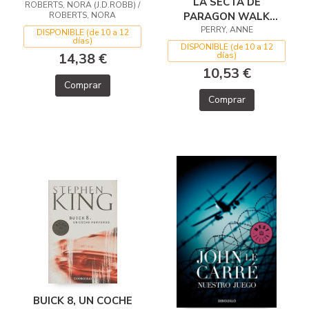
LA SECTA DE
ROBERTS, NORA (J.D.ROBB) /
LOS SUEÑOS 2)
PARAGON WALK
ROBERTS, NORA
(INSPECTOR THOMAS
PERRY, ANNE
DISPONIBLE (de 10 a 12
días)
PITT 3)
DISPONIBLE (de 10 a 12
días)
14,38 €
10,53 €
Comprar
Comprar
BUICK 8, UN COCHE