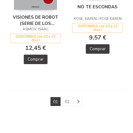
NO TE ESCONDAS
VISIONES DE ROBOT
ROSE, KAREN / ROSE,KAREN
(SERIE DE LOS
DISPONIBLE (de 10 a 12
ASIMOV, ISAAC
ROBOTS 1)
días)
9,57 €
DISPONIBLE (de 10 a 12
días)
12,45 €
Comprar
Comprar
01
02