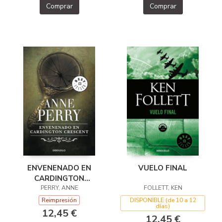
Comprar
Comprar
VUELO FINAL
ENVENENADO EN
CARDINGTON
FOLLETT, KEN
CRESCENT
PERRY, ANNE
(INSPECTOR THOMAS
DISPONIBLE (de 10 a 12
Reimpresión
días)
PITT 8)
12,45 €
12,45 €