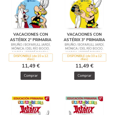
VACACIONES CON
VACACIONES CON
ASTÉRIX 3º PRIMARIA
ASTÉRIX 2º PRIMARIA
BRUÑO / BOFARULL JARDÍ,
BRUÑO / BOFARULL JARDÍ,
MÓNICA / DEL RÍO BOCIO,
MÓNICA / DEL RÍO BOCIO,
MARGA / FERRÉ BONFILL,
MARGA / FERRÉ BONFILL,
DISPONIBLE (de 10 a 12
DISPONIBLE (de 10 a 12
TERESA / RODRÍGUEZ ARBÓ,
TERESA / RODRÍGUEZ ARBÓ,
días)
días)
MERITXELL / VERGE GUARCH,
MERITXELL / VERGE GUARCH,
EMPAR
EMPAR
11,49 €
11,49 €
Comprar
Comprar