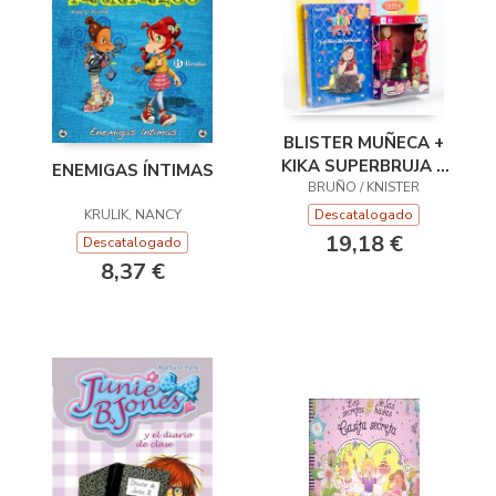
BLISTER MUÑECA +
KIKA SUPERBRUJA Y
ENEMIGAS ÍNTIMAS
BRUÑO / KNISTER
EL LIBRO DE
HECHIZOS(ED.ESPECIAL)
KRULIK, NANCY
Descatalogado
19,18 €
Descatalogado
8,37 €