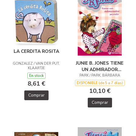
LA CERDITA ROSITA
JUNIE B. JONES TIENE
GONZALEZ / VAN DER PUT,
KLAARTJE
UN ADMIRADOR
PARK / PARK, BÁRBARA
SECRETO
En stock
8,61 €
DISPONIBLE (de 5 a 7 días)
10,10 €
Comprar
Comprar