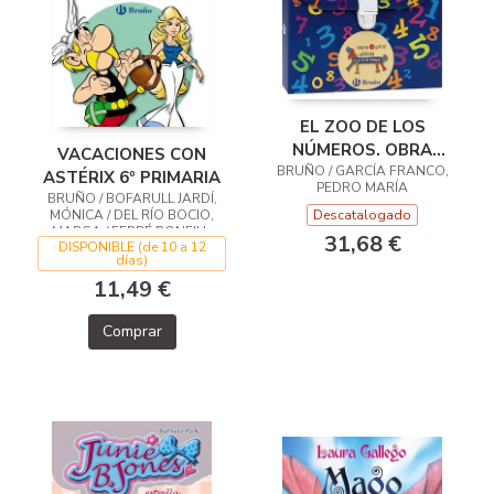
EL ZOO DE LOS
NÚMEROS. OBRA
VACACIONES CON
BRUÑO / GARCÍA FRANCO,
COMPLETA
ASTÉRIX 6º PRIMARIA
PEDRO MARÍA
BRUÑO / BOFARULL JARDÍ,
MÓNICA / DEL RÍO BOCIO,
Descatalogado
MARGA / FERRÉ BONFILL,
31,68 €
DISPONIBLE (de 10 a 12
TERESA / RODRÍGUEZ ARBÓ,
días)
MERITXELL / VERGE GUARCH,
EMPAR
11,49 €
Comprar