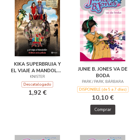
KIKA SUPERBRUJA Y
JUNIE B. JONES VA DE
EL VIAJE A MANDOLÁN
BODA
- EL ÁLBUM DE LA
KNISTER
PARK / PARK, BÁRBARA
PELÍCULA
Descatalogado
DISPONIBLE (de 5 a 7 días)
1,92 €
10,10 €
Comprar