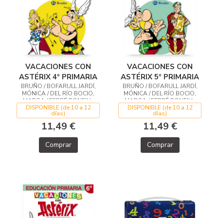
VACACIONES CON
VACACIONES CON
ASTÉRIX 4º PRIMARIA
ASTÉRIX 5º PRIMARIA
BRUÑO / BOFARULL JARDÍ,
BRUÑO / BOFARULL JARDÍ,
MÓNICA / DEL RÍO BOCIO,
MÓNICA / DEL RÍO BOCIO,
MARGA / FERRÉ BONFILL,
MARGA / FERRÉ BONFILL,
DISPONIBLE (de 10 a 12
DISPONIBLE (de 10 a 12
TERESA / RODRÍGUEZ ARBÓ,
TERESA / RODRÍGUEZ ARBÓ,
días)
días)
MERITXELL / VERGE GUARCH,
MERITXELL / VERGE GUARCH,
EMPAR
EMPAR
11,49 €
11,49 €
Comprar
Comprar