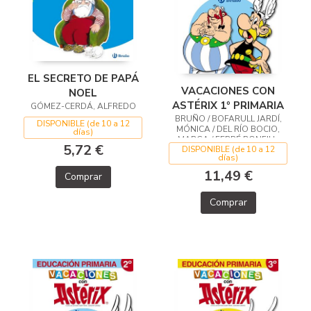
EL SECRETO DE PAPÁ
VACACIONES CON
NOEL
ASTÉRIX 1º PRIMARIA
GÓMEZ-CERDÁ, ALFREDO
BRUÑO / BOFARULL JARDÍ,
DISPONIBLE (de 10 a 12
MÓNICA / DEL RÍO BOCIO,
días)
MARGA / FERRÉ BONFILL,
5,72 €
DISPONIBLE (de 10 a 12
TERESA / RODRÍGUEZ ARBÓ,
días)
MERITXELL / VERGE GUARCH,
EMPAR
11,49 €
Comprar
Comprar