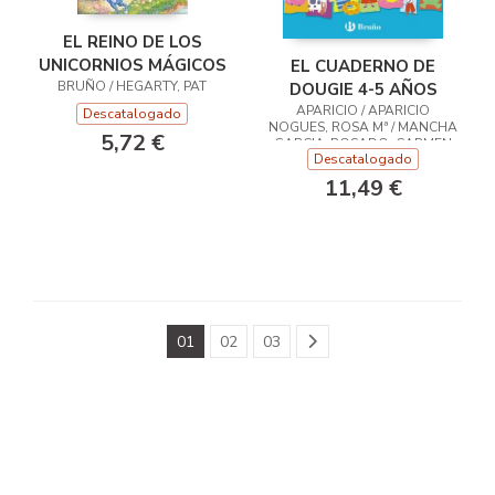
EL REINO DE LOS
UNICORNIOS MÁGICOS
EL CUADERNO DE
BRUÑO / HEGARTY, PAT
DOUGIE 4-5 AÑOS
APARICIO / APARICIO
Descatalogado
NOGUES, ROSA Mª / MANCHA
5,72 €
GARCIA-ROSADO, CARMEN
Descatalogado
11,49 €
01
02
03