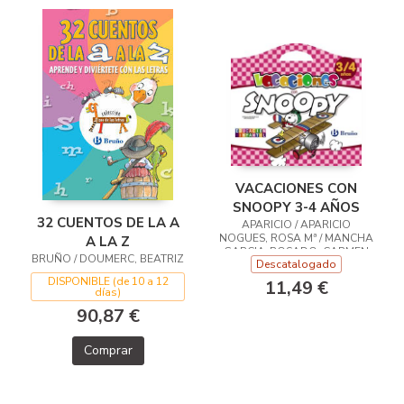
VACACIONES CON
SNOOPY 3-4 AÑOS
32 CUENTOS DE LA A
APARICIO / APARICIO
NOGUES, ROSA Mª / MANCHA
A LA Z
GARCIA-ROSADO, CARMEN
BRUÑO / DOUMERC, BEATRIZ
Descatalogado
DISPONIBLE (de 10 a 12
11,49 €
días)
90,87 €
Comprar